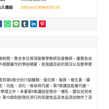
永久連結
ISBN.tw/
9789864305155
總校閱，集合多位資深營養學教師及營養師，彙整各自
外相關著作的學術積累，依我國目前的現況以及教學需
章到第6章分別介紹醣類、蛋白質、脂質、維生素、礦
性、功能、消化、吸收與代謝，第7章講述能量代謝，
本學理之外，本書第9章講述從懷孕、哺乳、嬰幼兒到老
，第10章則對現在流行的保健食品及食品添加物作了深