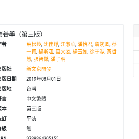
營養學（第三版）
作者
葉松鈴
,
沈佳錚
,
江淑華
,
潘怡君
,
詹婉卿
,
蔡
一賢
,
楊斯涵
,
雲文姿
,
楊玉如
,
徐于淑
,
黃哲
慧
,
張智傑
,
潘子明
出版社
新文京開發
出版日期
2019年08月01日
出版地
台灣
語言
中文繁體
版本
第三版
裝訂
平裝
分級
無
SBN
9789864305155