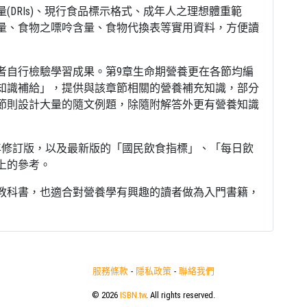
DRIs)、現行食品標示格式、成年人之理想體重範
量、食物之嘌呤含量、食物代換表等實用資料，方便讀
者自行檢驗學習成果。第9章生命期營養更在各節均編
知識補給」，提供與該章節相關的營養補充知識，部分
節則設計大量的隨文例題，除隨附解答外更有營養知識
年修訂版，以及最新版的「國民飲食指標」、「每日飲
上的參考。
教科書，也適合對營養學有興趣的讀者做為入門書籍，
服務條款
-
隱私政策
-
聯絡我們
© 2026
ISBN.tw
. All rights reserved.