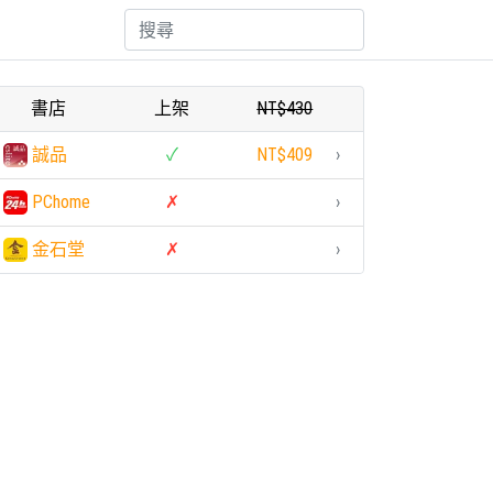
書店
上架
NT$430
誠品
✓
NT$409
›
PChome
✗
›
金石堂
✗
›