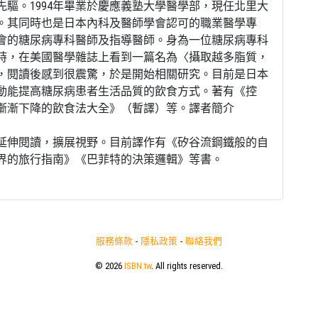
驅。1994年畢業於慶應義塾大學醫學部，現任北里大
。其同時也是日本內科及醫師學會認可的職業醫學專
會的糖尿病專科醫師及指導醫師。身為一位糖尿病專科
年時，在美國醫學雜誌上看到一篇名為〈攝取越多脂質，
，閱讀後感到很震驚，於是開始相關研究。目前是日本
動能提高糖尿病患者生活品質的飲食方式。著有《控
漸漸下降的飲食法大全》（暫譯）等。譯者簡介
延伸閱讀，擴展視野。目前譯作有《矽谷流鋼鐵般的自
界的旅行指南》《巴菲特的決策邏輯》等書。
服務條款
-
隱私政策
-
聯絡我們
© 2026
ISBN.tw
. All rights reserved.