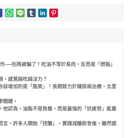
力作──別再被騙了！吃油不等於長肉，反而是「燃脂」
類，感覺越吃越沒力？
你該增加的是「脂質」！長期致力於糖尿病治療、北里
學關鍵，
。他認為，油脂不是負擔，而是最強的「抗疲勞」能量
謊言。許多人開始「控醣」，實踐減醣飲食後，雖然感