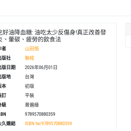
吃好油降血糖: 油吃太少反傷身!真正改善發
炎、暈碳、疲勞的飲食法
作者
山田悟
出版社
聯經
出版日期
2026年06月01日
出版地
台灣
版本
初版
裝訂
平裝
分級
普遍級
SBN
9789570880359
永久連結
ISBN.tw/
9789570880359