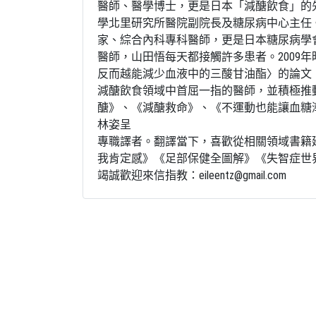
醫師、醫學博士，更是日本「減醣飲食」的先
學北里研究所醫院副院長及糖尿病中心主任
家、綜合內科專科醫師，更是日本糖尿病學
醫師，山田悟每天都接觸許多患者。2009
反而越能減少血液中的三酸甘油酯〉的論文
減醣飲食領域中首屈一指的醫師，並積極推
醣》、《減醣救命》、《不運動也能讓血糖
林姿呈
專職譯者。翻譯當下，喜歡從相關領域書籍
我肯定感》《足部保健全圖解》《失智症世
竭誠歡迎來信指教：eileentz@gmail.com