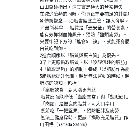
卻容易陷入只吃「蔬菜與菇類」的誤區。
山田醫師指出，這其實是極大的營養損失！
在減少醣類的同時，你真正需要補足的其實
❌ 傳統觀念──油脂會阻塞血管、讓人發胖。
✅ 最新科學──脂質是「最安全」的營養素
能有效抑制血糖飆升，預防「醣類疲勞」。
只要牢記下方的「進食5口訣」，就能讓身
白質吃到飽。
2進食順序以「脂質與蛋白質」為優先。
3早上更應攝取脂質，以「喚醒沉睡的脂肪
4「攝取足夠」的脂肪，養成「以脂肪作為
5脂肪能提升代謝。越是無法運動的時候，
脂肪的認知，包括：
˙「高脂飲食」對大腦更有益
˙脂質反而能降低「血脂異常」與「動脈硬化
˙「肉類」是優良的脂質，可大口享用
˙餐前吃「一把堅果」，預防肥胖及疲勞
˙無法上健身房時，更該「攝取充足脂質」作
山田悟（Yamada Satoru）