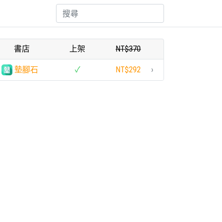
書店
上架
NT$370
墊腳石
✓
NT$292
›