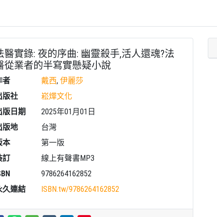
法醫實錄: 夜的序曲: 幽靈殺手,活人還魂?法
醫從業者的半寫實懸疑小說
作者
戴西
,
伊麗莎
出版社
崧燁文化
出版日期
2025年01月01日
出版地
台灣
版本
第一版
裝訂
線上有聲書MP3
SBN
9786264162852
永久連結
ISBN.tw/
9786264162852