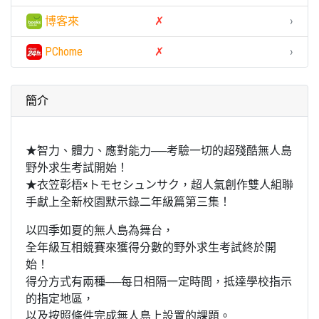
博客來
✗
›
PChome
✗
›
簡介
★智力、體力、應對能力──考驗一切的超殘酷無人島
野外求生考試開始！
★衣笠彰梧×トモセシュンサク，超人氣創作雙人組聯
手獻上全新校園默示錄二年級篇第三集！
以四季如夏的無人島為舞台，
全年級互相競賽來獲得分數的野外求生考試終於開
始！
得分方式有兩種──每日相隔一定時間，抵達學校指示
的指定地區，
以及按照條件完成無人島上設置的課題。