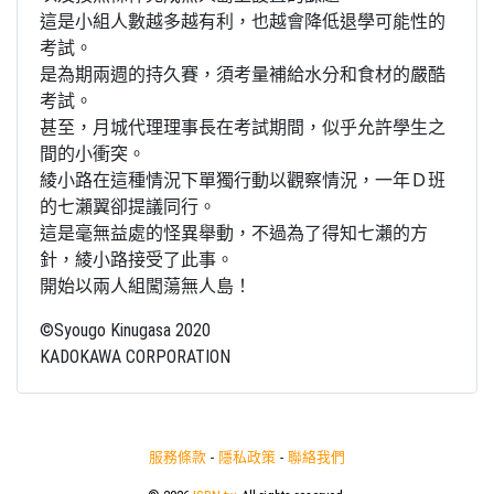
這是小組人數越多越有利，也越會降低退學可能性的
考試。
是為期兩週的持久賽，須考量補給水分和食材的嚴酷
考試。
甚至，月城代理理事長在考試期間，似乎允許學生之
間的小衝突。
綾小路在這種情況下單獨行動以觀察情況，一年Ｄ班
的七瀨翼卻提議同行。
這是毫無益處的怪異舉動，不過為了得知七瀨的方
針，綾小路接受了此事。
開始以兩人組闖蕩無人島！
©Syougo Kinugasa 2020
KADOKAWA CORPORATION
服務條款
-
隱私政策
-
聯絡我們